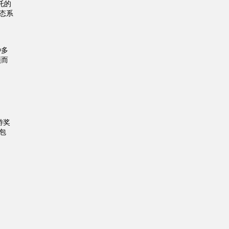
托的
生态系
种多
颖而
游奖
点包