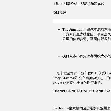
土地 + 别墅
价格：$583,250澳
元
起
项目概述
The Junction
为墨尔本成熟东南
平方米的皇家植物园。
项目居民
公里的休闲步道、至园内野餐和
项目亮点不仅提供
各面积大小的
短车程至海岸，短车程即可享受Cran
Casey Grammar和公立精英学校之一
公共设施更提供全面的医疗服务。
CRANBOURNE ROYAL BOTANIC G
Cranbourne皇家植物园是维多利