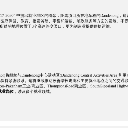
017-2050”
中提出就业群区的概念，距离项目所在地
车程的
Dandenong
，建
、医疗保健、教育、批发贸易、零售和运输、邮政服务等方面的发展。
不
所处的地理位置于
3
个高速路交叉口，更为制造业提供便捷运输。
dor)
将继续与
Dandenong
中心活动区
(Dandenong Central Activities Area)
和更
地保持紧密联系。
这将继续推动改善增长走廊和主要就业地点之间的交通
cer-Pakenham
工业
/
商业区、
ThompsonsRoad
商业区、
SouthGippsland Highw
就业岗位
，涉及多个就业领域。