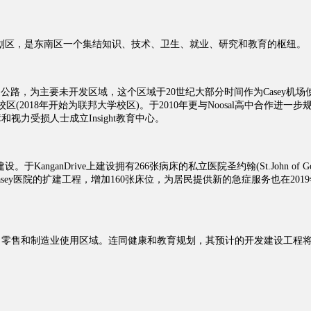
育规划区，是东南区一个集结知识、技术、卫生、就业、研究和教育的枢纽。
高速公路，为主要未开发区域，这个区域于20世纪大部分时间作为Casey机场
ick校区(2018年开始为联邦大学校区)。于2010年更与Noosal高中合作进一步
和视力受损人士成立Insight教育中心。
于KanganDrive上建设拥有266张病床的私立医院圣约翰(St.John of G
州政府于Casey医院的扩建工程，增加160张床位，为居民提供新的急症服务也在201
、零售和制造业使用区域。连同健康和教育规划，其预计的开发建设工程