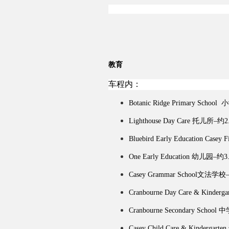
教育
车程内：
Botanic Ridge Primary Schoo
Lighthouse Day Care 托儿所–约
Bluebird Early Education Cas
One Early Education 幼儿园–约
Casey Grammar School文法学
Cranbourne Day Care & Kind
Cranbourne Seco
ndary School
Casey Child Care & Kinderga