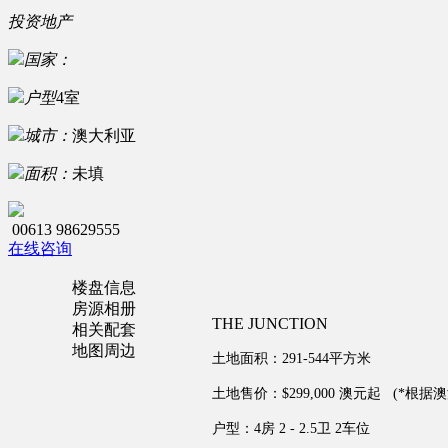
投资地产
国家：
户型
4室
城市：
澳大利亚
面积：
未填
00613 98629555
在线咨询
楼盘信息
房源相册
THE JUNCTION
相关配套
地图周边
土地面积：291-544平方米
土地售价：$299,000 澳元起 (
*根据
户型：4房 2 - 2.5卫 2车位