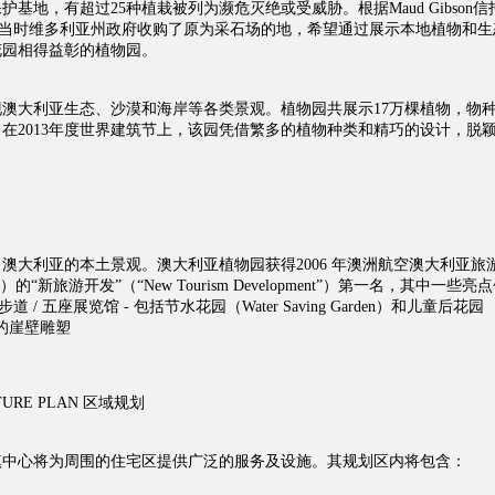
地，有超过25种植栽被列为濒危灭绝或受威胁。根据Maud Gibson信
0年建立，当时维多利亚州政府收购了原为采石场的地，希望通过展示本地植物和
花园相得益彰的植物园。
澳大利亚生态、沙漠和海岸等各类景观。植物园共展示17万棵植物，物
。在2013年度世界建筑节上，该园凭借繁多的植物种类和精巧的设计，脱
澳大利亚的本土景观。澳大利亚植物园获得2006 年澳洲航空澳大利亚旅
ism Award）的“新旅游开发”（“New Tourism Development”）第一名，其中一些亮
道 / 五座展览馆 - 包括节水花园（Water Saving Garden）和儿童后花园
0 多米的崖壁雕塑
TURE PLAN
区域规划
内有两个市镇中心将为周围的住宅区提供广泛的服务及设施。其规划区内将包含：