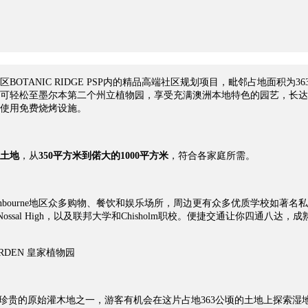
区
BOTANIC RIDGE PSP内的精品高端社区规划项目，毗邻占地面积为36
可轻松至墨尔本第二个州立植物园，享受充满澳洲本地特色的园艺，长达
使用免费烧烤设施。
土地
，从
350平方米到偌大的1000平方米
，符合各家庭所需。
bourne地区众多购物、餐饮和娱乐场所，周边更有众多优质学校如著名私校
的Nossal High，以及联邦大学和Chisholm职校。便捷交通让你四通八达，成
ARDEN
皇家植物园
亚州最珍贵的原始灌木地之一，游客有机会在这片占地363公顷的土地上探索湿